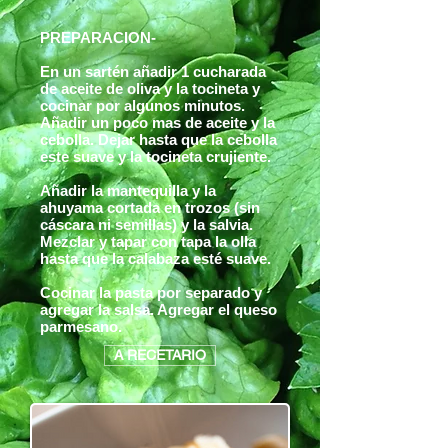
PREPARACION-
En un sartén añadir 1 cucharada
de aceite de oliva y la tocineta y
cocinar por algunos minutos.
Añadir un poco mas de aceite y la
cebolla. Dejar hasta que la cebolla
este suave y la tocineta crujiente.
Añadir la mantequilla y la
ahuyama cortada en trozos (sin
cáscara ni semillas) y la salvia.
Mezclar y tapar con tapa la olla
hasta que la calabaza esté suave.
Cocinar la pasta por separado y
agregar la salsa. Agregar el queso
parmesano.
A RECETARIO