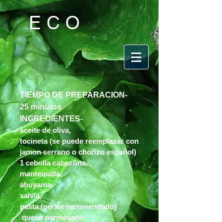
ECO
TIEMPO DE PREPARACION-
25 minutos
INGREDIENTES-
aceite de oliva,
tocineta (se puede reemplazar con
jamon serrano o chorizo español)
1 cebolla cabezona,
mantequilla,
ahuyama,
salvia,
pasta (penne recomendado)
queso parmesano