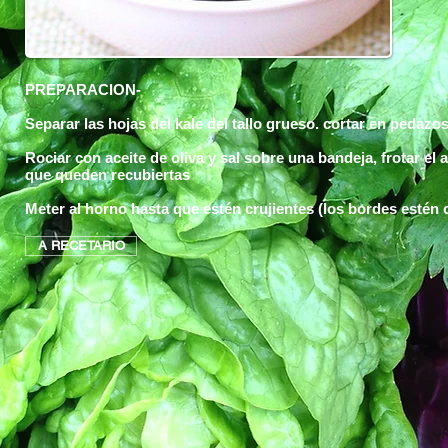
PREPARACION-
Separar las hojas del kale del tallo grueso. cortar en pedazo
Rociar con aceite de oliva y sal sobre una bandeja, frotar el
que queden recubiertas
Meter al horno hasta que estén crujientes (los bordes estén
A RECETARIO