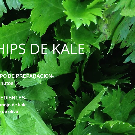
HIPS DE KALE
MPO DE PREPARACION-
inutos
REDIENTES-
nojo de kale
e de oliva