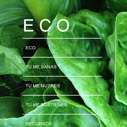
ECO
ECO
TU ME SANAS
TU ME NUTRES
TU ME SOSTIENES
RECURSOS