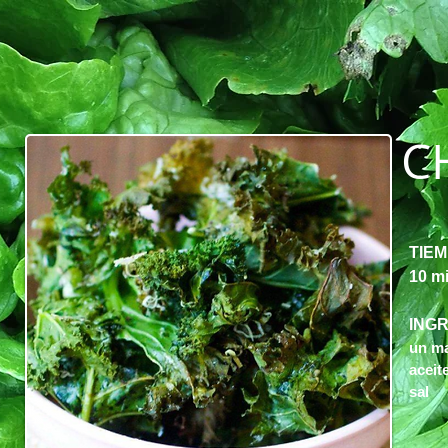
C
TIE
10 m
ING
un ma
aceit
sal