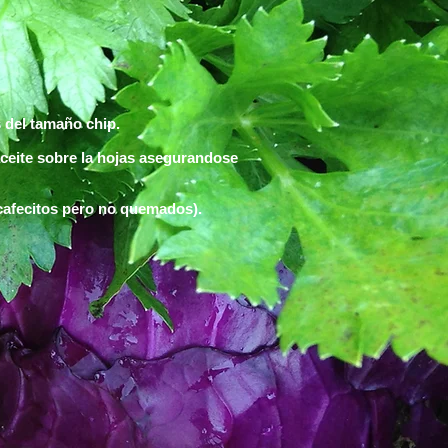
s del tamaño chip.
 aceite sobre la hojas asegurandose
 cafecitos pero no quemados).